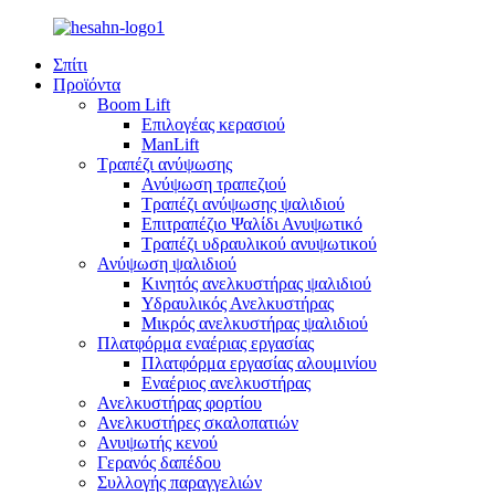
Σπίτι
Προϊόντα
Boom Lift
Επιλογέας κερασιού
ManLift
Τραπέζι ανύψωσης
Ανύψωση τραπεζιού
Τραπέζι ανύψωσης ψαλιδιού
Επιτραπέζιο Ψαλίδι Ανυψωτικό
Τραπέζι υδραυλικού ανυψωτικού
Ανύψωση ψαλιδιού
Κινητός ανελκυστήρας ψαλιδιού
Υδραυλικός Ανελκυστήρας
Μικρός ανελκυστήρας ψαλιδιού
Πλατφόρμα εναέριας εργασίας
Πλατφόρμα εργασίας αλουμινίου
Εναέριος ανελκυστήρας
Ανελκυστήρας φορτίου
Ανελκυστήρες σκαλοπατιών
Ανυψωτής κενού
Γερανός δαπέδου
Συλλογής παραγγελιών