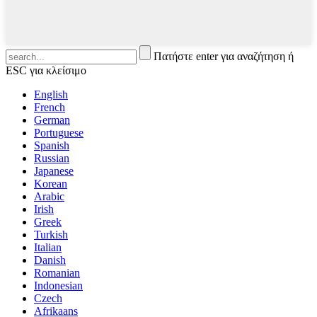
Πατήστε enter για αναζήτηση ή
ESC για κλείσιμο
English
French
German
Portuguese
Spanish
Russian
Japanese
Korean
Arabic
Irish
Greek
Turkish
Italian
Danish
Romanian
Indonesian
Czech
Afrikaans