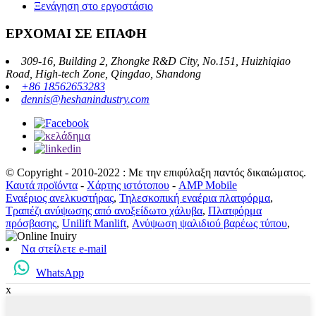
Ξενάγηση στο εργοστάσιο
ΕΡΧΟΜΑΙ ΣΕ ΕΠΑΦΗ
309-16, Building 2, Zhongke R&D City, No.151, Huizhiqiao
Road, High-tech Zone, Qingdao, Shandong
+86 18562653283
dennis@heshanindustry.com
© Copyright - 2010-2022 : Με την επιφύλαξη παντός δικαιώματος.
Καυτά προϊόντα
-
Χάρτης ιστότοπου
-
AMP Mobile
Εναέριος ανελκυστήρας
,
Τηλεσκοπική εναέρια πλατφόρμα
,
Τραπέζι ανύψωσης από ανοξείδωτο χάλυβα
,
Πλατφόρμα
πρόσβασης
,
Unilift Manlift
,
Ανύψωση ψαλιδιού βαρέως τύπου
,
Να στείλετε e-mail
WhatsApp
x