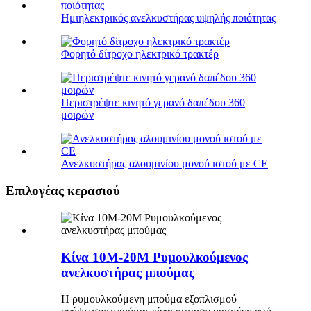
Ημιηλεκτρικός ανελκυστήρας υψηλής ποιότητας
Φορητό δίτροχο ηλεκτρικό τρακτέρ
Περιστρέψτε κινητό γερανό δαπέδου 360
μοιρών
Ανελκυστήρας αλουμινίου μονού ιστού με CE
Επιλογέας κερασιού
Κίνα 10M-20M Ρυμουλκούμενος
ανελκυστήρας μπούμας
Η ρυμουλκούμενη μπούμα εξοπλισμού