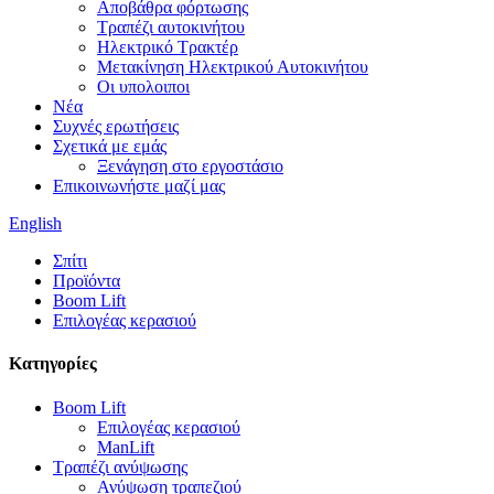
Αποβάθρα φόρτωσης
Τραπέζι αυτοκινήτου
Ηλεκτρικό Τρακτέρ
Μετακίνηση Ηλεκτρικού Αυτοκινήτου
Οι υπολοιποι
Νέα
Συχνές ερωτήσεις
Σχετικά με εμάς
Ξενάγηση στο εργοστάσιο
Επικοινωνήστε μαζί μας
English
Σπίτι
Προϊόντα
Boom Lift
Επιλογέας κερασιού
Κατηγορίες
Boom Lift
Επιλογέας κερασιού
ManLift
Τραπέζι ανύψωσης
Ανύψωση τραπεζιού