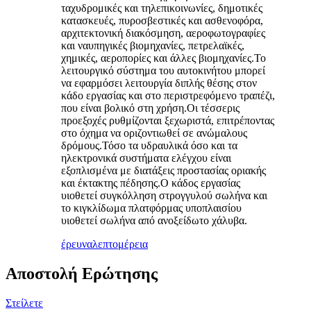
ταχυδρομικές και τηλεπικοινωνίες, δημοτικές
κατασκευές, πυροσβεστικές και ασθενοφόρα,
αρχιτεκτονική διακόσμηση, αεροφωτογραφίες
και ναυπηγικές βιομηχανίες, πετρελαϊκές,
χημικές, αεροπορίες και άλλες βιομηχανίες.Το
λειτουργικό σύστημα του αυτοκινήτου μπορεί
να εφαρμόσει λειτουργία διπλής θέσης στον
κάδο εργασίας και στο περιστρεφόμενο τραπέζι,
που είναι βολικό στη χρήση.Οι τέσσερις
προεξοχές ρυθμίζονται ξεχωριστά, επιτρέποντας
στο όχημα να οριζοντιωθεί σε ανώμαλους
δρόμους.Τόσο τα υδραυλικά όσο και τα
ηλεκτρονικά συστήματα ελέγχου είναι
εξοπλισμένα με διατάξεις προστασίας οριακής
και έκτακτης πέδησης.Ο κάδος εργασίας
υιοθετεί συγκόλληση στρογγυλού σωλήνα και
το κιγκλίδωμα πλατφόρμας υποπλαισίου
υιοθετεί σωλήνα από ανοξείδωτο χάλυβα.
έρευνα
λεπτομέρεια
Αποστολή Ερώτησης
Στείλετε