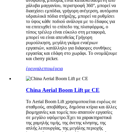
ανύψωσης μπούμας είναι κατασκευασμένη από
χάλυβα μαγγανίου, περιστροφή 360°, μπορεί να
διασχίσει εμπόδια, γρήγορη ανέγερση, αυτόματα
υδραυλικά πόδια στήριξης, μπορεί να ρυθμίσει
το ύψος κάθε ποδιού ανάλογα με το έδαφος για
να επιτευχθεί το επίπεδο της πλατφόρμας, ο
τύπος τρέιλερ είναι εύκολο στη μεταφορά,
μπορεί να είναι απευθείας Γρήγορη
ρυμούλκηση, μεγάλη γκάμα εναέριων
εργασιών, κατάλληλο για διάφορες συνθήκες
εργασίας και εδάφη στο χωράφι. Το ονομάζουμε
και cherry picker.
έρευνα
λεπτομέρεια
China Aerial Boom Lift με CE
Το Aerial Boom Lift χρησιμοποιείται ευρέως σε
σταθμούς, αποβάθρες, δημόσια κτίρια και άλλες
βιομηχανίες και τομείς που απαιτούν εργασίες
σε μεγάλο υψόμετρο.Έχει τα χαρακτηριστικά
της χαμηλής τιμής, της άνετης κίνησης, της
απλής λειτουργίας, της μεγάλης περιοχής