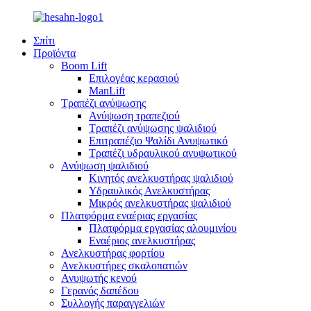
Σπίτι
Προϊόντα
Boom Lift
Επιλογέας κερασιού
ManLift
Τραπέζι ανύψωσης
Ανύψωση τραπεζιού
Τραπέζι ανύψωσης ψαλιδιού
Επιτραπέζιο Ψαλίδι Ανυψωτικό
Τραπέζι υδραυλικού ανυψωτικού
Ανύψωση ψαλιδιού
Κινητός ανελκυστήρας ψαλιδιού
Υδραυλικός Ανελκυστήρας
Μικρός ανελκυστήρας ψαλιδιού
Πλατφόρμα εναέριας εργασίας
Πλατφόρμα εργασίας αλουμινίου
Εναέριος ανελκυστήρας
Ανελκυστήρας φορτίου
Ανελκυστήρες σκαλοπατιών
Ανυψωτής κενού
Γερανός δαπέδου
Συλλογής παραγγελιών