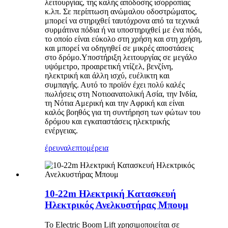
λειτουργίας, της καλής απόδοσης ισορροπίας
κ.λπ. Σε περίπτωση ανώμαλου οδοστρώματος,
μπορεί να στηριχθεί ταυτόχρονα από τα τεχνικά
συρμάτινα πόδια ή να υποστηριχθεί με ένα πόδι,
το οποίο είναι εύκολο στη χρήση και στη χρήση,
και μπορεί να οδηγηθεί σε μικρές αποστάσεις
στο δρόμο.Υποστήριξη λειτουργίας σε μεγάλο
υψόμετρο, προαιρετική ντίζελ, βενζίνη,
ηλεκτρική και άλλη ισχύ, ευέλικτη και
συμπαγής. Αυτό το προϊόν έχει πολύ καλές
πωλήσεις στη Νοτιοανατολική Ασία, την Ινδία,
τη Νότια Αμερική και την Αφρική και είναι
καλός βοηθός για τη συντήρηση των φώτων του
δρόμου και εγκαταστάσεις ηλεκτρικής
ενέργειας.
έρευνα
λεπτομέρεια
10-22m Ηλεκτρική Κατασκευή
Ηλεκτρικός Ανελκυστήρας Μπουμ
Το Electric Boom Lift χρησιμοποιείται σε