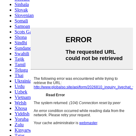
Sinhala
Slovak
Slovenian
Somali
Samoan
Scots Gaelic
Shona
Sindhi
Sundanese
Swahili
Tajik
Tamil
Telugu
Thai
Ukrainian
Urdu
Uzbek
Vietnamese
Welsh
Xhosa
Yiddish
Yoruba
Zulu
Kinyarwanda
Tatar