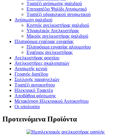
Τραπέζι ανύψωσης ψαλιδιού
Επιτραπέζιο Ψαλίδι Ανυψωτικό
Τραπέζι υδραυλικού ανυψωτικού
Ανύψωση ψαλιδιού
Κινητός ανελκυστήρας ψαλιδιού
Υδραυλικός Ανελκυστήρας
Μικρός ανελκυστήρας ψαλιδιού
Πλατφόρμα εναέριας εργασίας
Πλατφόρμα εργασίας αλουμινίου
Εναέριος ανελκυστήρας
Ανελκυστήρας φορτίου
Ανελκυστήρες σκαλοπατιών
Ανυψωτής κενού
Γερανός δαπέδου
Συλλογής παραγγελιών
Τραπέζι αυτοκινήτου
Ηλεκτρικό Τρακτέρ
Αποβάθρα φόρτωσης
Μετακίνηση Ηλεκτρικού Αυτοκινήτου
Οι υπολοιποι
Προτεινόμενα Προϊόντα