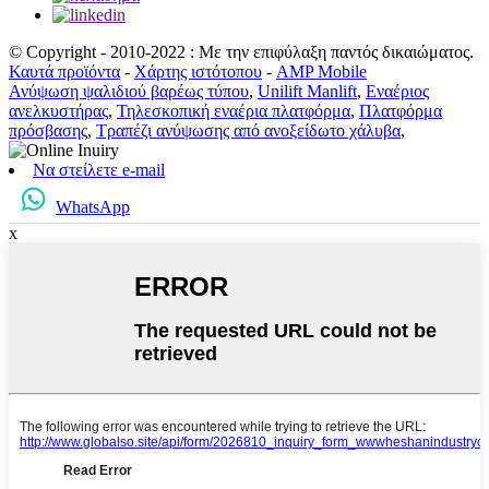
© Copyright - 2010-2022 : Με την επιφύλαξη παντός δικαιώματος.
Καυτά προϊόντα
-
Χάρτης ιστότοπου
-
AMP Mobile
Ανύψωση ψαλιδιού βαρέως τύπου
,
Unilift Manlift
,
Εναέριος
ανελκυστήρας
,
Τηλεσκοπική εναέρια πλατφόρμα
,
Πλατφόρμα
πρόσβασης
,
Τραπέζι ανύψωσης από ανοξείδωτο χάλυβα
,
Να στείλετε e-mail
WhatsApp
x